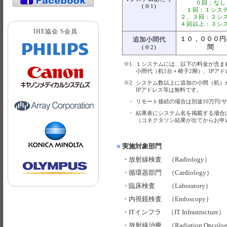
０回：なし
(※1)
１回：１シス
２、３回：２シ
４回以上：３シ
IHE協会 S会員
１０，０００円
追加小間代
間
(※2)
※1.
１システムには、以下の料金が含ま
小間代（机1台＋椅子2脚）、IPア
※2.
システム数以上に追加の小間（机）
IPアドレス等は無料です。
・
リモート接続の場合は別途10万円/
・
結果表にシステム名を掲載する場合
（コネクタソン結果が出てからお申
■
実施対象部門
・
放射線検査 （Radiology）
・
循環器部門 （Cardiology）
・
臨床検査 （Laboratory）
・
内視鏡検査 （Endoscopy）
・
ITインフラ （IT Infrastructure）
・
放射線治療 （Radiation Oncolo