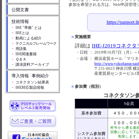
参加を希望される方は、Web申請管理
公開文書
技術情報
https://support.i
・ IHE "準拠" とは
・ IHEとは
■
実施概要
・ 動画による紹介
・
テクニカルフレームワーク
詳細は
IHE-J2019コネク
・ 用語集
・日程
：
2019年10月7日（月）
・ IHE関連書籍
・会場
：
横浜産貿ホール「マリネ
・ Ｑ＆Ａ
http://www.yokohama-san
・ 講演資料アーカイブ
〒231-0023 神奈川県
産業貿易センタービル1
導入情報
事例紹介
・
・ コネクタソン結果表
■
参加費（税別）
・ IHE対応製品情報
コネクタソン参加
S会員
基本参加費
４５０，００
１００，００
昨年から遡る連
回数に応じて下
システム参加費
免除します
1システムあたり