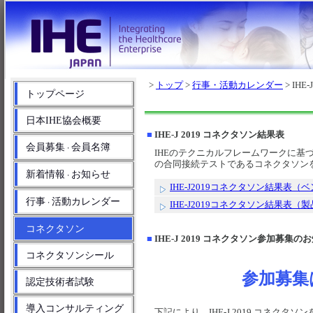
>
トップ
>
行事・活動カレンダー
> IHE
トップページ
日本IHE協会概要
■
IHE-J 2019 コネクタソン結果表
会員募集
会員名簿
・
IHEのテクニカルフレームワークに基
の合同接続テストであるコネクタソン
新着情報
お知らせ
・
IHE-J2019コネクタソン結果表（
行事
活動カレンダー
・
IHE-J2019コネクタソン結果表（
コネクタソン
■
IHE-J 2019 コネクタソン参加募集の
コネクタソンシール
参加募集
認定技術者試験
導入コンサルティング
下記により、IHE-J 2019 コネクタ