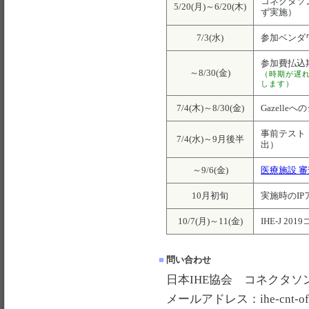
コネクタソン
5/20(月)～6/20(木)
ず実施）
7/3(水)
参加ベンダ
参加費払込
～8/30(金)
（時期が遅
します）
7/4(木)～8/30(金)
Gazell
事前テスト
7/4(水)～9月後半
出）
～9/6(金)
医療施設 審
10月初旬
実施時のI
10/7(月)～11(金)
IHE-J 2
■
問い合わせ
日本IHE協会 コネクタソ
メールアドレス：
ihe-
cnt-of