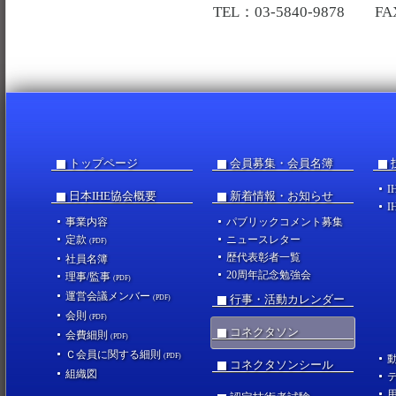
TEL：03-5840-9878 FAX
トップページ
会員募集・会員名簿
I
日本IHE協会概要
新着情報・お知らせ
I
事業内容
パブリックコメント募集
定款
ニュースレター
(PDF)
歴代表彰者一覧
社員名簿
20周年記念勉強会
理事/監事
(PDF)
運営会議メンバー
行事・活動カレンダー
(PDF)
会則
(PDF)
コネクタソン
会費細則
(PDF)
Ｃ会員に関する細則
(PDF)
コネクタソンシール
組織図