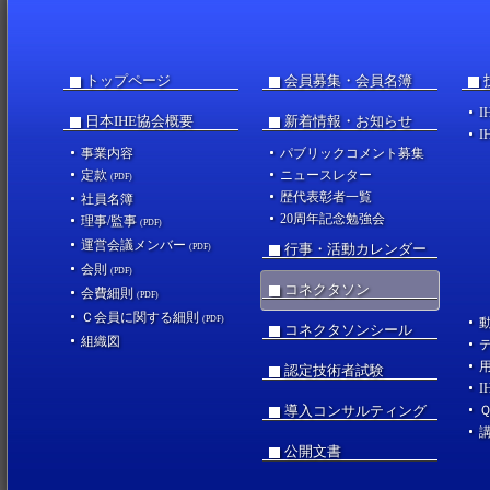
トップページ
会員募集・会員名簿
I
日本IHE協会概要
新着情報・お知らせ
I
事業内容
パブリックコメント募集
定款
ニュースレター
(PDF)
歴代表彰者一覧
社員名簿
20周年記念勉強会
理事/監事
(PDF)
運営会議メンバー
行事・活動カレンダー
(PDF)
会則
(PDF)
コネクタソン
会費細則
(PDF)
Ｃ会員に関する細則
(PDF)
コネクタソンシール
組織図
認定技術者試験
I
導入コンサルティング
公開文書