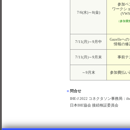
参加ベ
ワークシ
7/6(水)～8(金)
(VWS
（参加費
Gazelle
7/11(月)～9月中
情報の修
7/11(月)～9月末
事前テ
～9月末
参加費払い
■
問合せ
IHE-J 2022 コネクタソン事務局：
ih
日本IHE協会 接続検証委員会