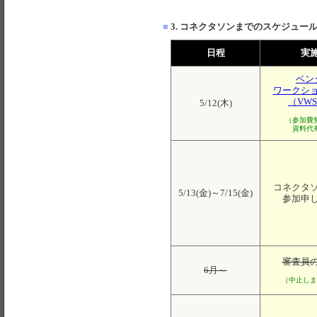
■
3. コネクタソンまでのスケジュー
日程
実
ベン
ワークシ
（VWS
5/12(木)
（参加費
資料代
コネクタ
5/13(金)～7/15(金)
参加申
審査員
6月～
（中止しま