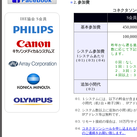
■
2. 参加費
コネクタソン参
S会員
IHE協会 S会員
基本参加費
450,00
100,00
昨年から遡る連
数に応じて下記
システム参加費
します。
1システムあたり
(※1) (※3) (※4)
０回：なし
１回：１シス
２、３回：２
４回以上：３
追加小間代
(※2)
※1.
１システムには、以下の料金が含ま
小間代（机1台＋椅子2脚）、IPア
※2.
システム数以上に追加の小間 (机) が必
IPアドレス等は無料です。
※3.
リモート接続の場合は、10万円/サ
※4.
コネクタソンシールを申し込まれる
のご連絡をお願い致します。