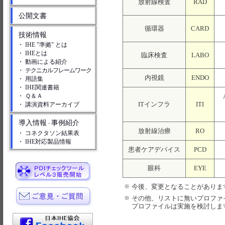
放射線検査
RAD
公開文書
循環器
CARD
技術情報
・ IHE "準拠" とは
・ IHEとは
臨床検査
LABO
・ 動画による紹介
・
テクニカルフレームワーク
内視鏡
ENDO
・ 用語集
・ IHE関連書籍
・ Ｑ＆Ａ
ITインフラ
ITI
・ 講演資料アーカイブ
導入情報
事例紹介
・
放射線治療
RO
・ コネクタソン結果表
・ IHE対応製品情報
患者ケアデバイス
PCD
眼科
EYE
今後、変更となることがありま
※
その他、リストに無いプロファ
※
プロファイルは実施を検討しま