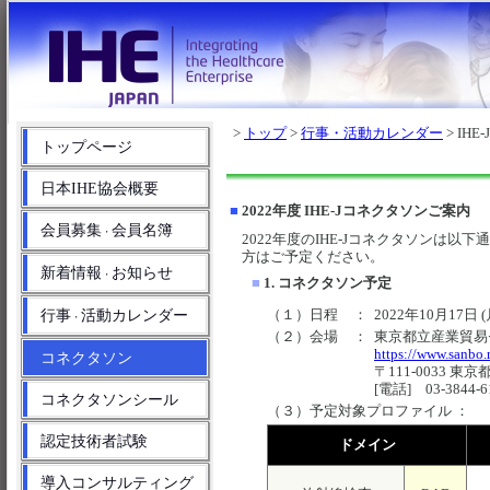
>
トップ
>
行事・活動カレンダー
> IHE
トップページ
日本IHE協会概要
■
2022年度 IHE-Jコネクタソンご案内
会員募集
会員名簿
・
2022年度のIHE-Jコネクタソンは
方はご予定ください。
新着情報
お知らせ
・
■
1. コネクタソン予定
（１）日程
：
2022年10月17日 (
行事
活動カレンダー
・
（２）会場
：
東京都立産業貿易
https://www.sanbo.m
コネクタソン
〒111-0033 東
[電話] 03-3844-6
コネクタソンシール
（３）予定対象プロファイル ：
認定技術者試験
ドメイン
導入コンサルティング