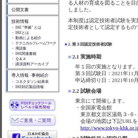
る人材の育成を図ることを目
しました。
公開文書
本制度は認定技術者試験を実
技術情報
定技術者として認定するもの
・ IHE "準拠" とは
・ IHEとは
・ 動画による紹介
・
テクニカルフレームワーク
■
2. 第３回認定技術者試験
・ 用語集
・ IHE関連書籍
■
2.1 実施時期
・ Ｑ＆Ａ
・ 講演資料アーカイブ
年１回の実施となります
第３回試験日：2021年11月
導入情報
事例紹介
・
申込締切り日：2021年10月
・ コネクタソン結果表
・ IHE対応製品情報
■
2.2 試験会場
東京にて開催します。
・全国家電会館
東京都文京区湯島３-６-１
会場の地図は下記URLを
http://www.tokyo-khk.or.