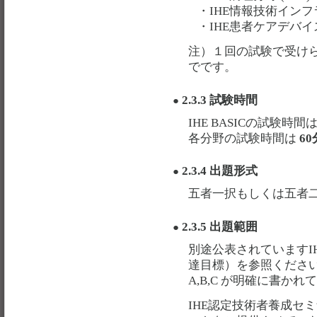
・IHE情報技術インフラ
・IHE患者ケアデバイス
注）１回の試験で受けら
でです。
2.3.3 試験時間
●
IHE BASICの試験時間
各分野の試験時間は
60
2.3.4 出題形式
●
五者一択もしくは五者
2.3.5 出題範囲
●
別途公表されていますI
達目標）を参照くださ
A,B,C が明確に書かれ
IHE認定技術者養成セ