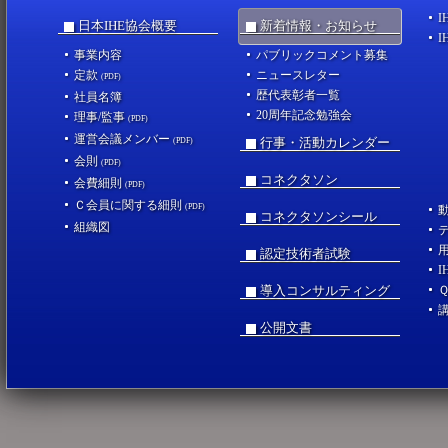
I
日本IHE協会概要
新着情報・お知らせ
I
事業内容
パブリックコメント募集
定款
ニュースレター
(PDF)
歴代表彰者一覧
社員名簿
20周年記念勉強会
理事/監事
(PDF)
運営会議メンバー
行事・活動カレンダー
(PDF)
会則
(PDF)
コネクタソン
会費細則
(PDF)
Ｃ会員に関する細則
(PDF)
コネクタソンシール
組織図
認定技術者試験
I
導入コンサルティング
公開文書