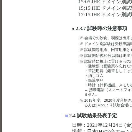
15:05 IHE ドメイン
15:15 IHE ドメイン
17:15 IHE ドメイン
2.3.7 試験時の注意事項
●
※
会場での飲食、喫煙は出来
※
ドメイン別試験は受験申請
※
試験問題用紙、回答用紙と
※
試験開始後30分以降は退出
※
試験時に机上に置けるもの
・受験票（受験票を忘れた
・筆記用具（鉛筆もしくはシ
・消しゴム
・鉛筆削り
・時計（計算機能、メモリ
→ 携帯電話（スマートフ
ません。
※
2019年度、2020年度
る方は14:55より試験会場
■
2.4 試験結果発表予定
日時：2021年12月24日 (金)
場所：日本IHE協会ホーム