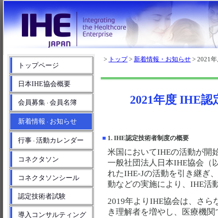
>
トップ
>
新着情報・お知らせ
> 202
トップページ
日本IHE協会概要
2021年度 IH
会員募集
会員名簿
・
新着情報
お知らせ
・
■
1. IHE認定技術者制度の概要
行事
活動カレンダー
・
米国においてIHEの活動が開
コネクタソン
一般社団法人日本IHE協会（以
れたIHE-Jの活動を引き継
コネクタソンシール
動などの実施により、IHE活
認定技術者試験
2019年よりIHE協会は、さ
き理解者を増やし、医療機関
導入コンサルティング