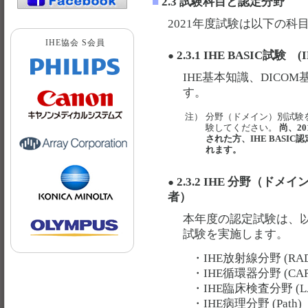
■
2.3 試験科目と認定分野
2021年度試験は以下の科
IHE協会 S会員
2.3.1 IHE BASIC試験 
●
IHE基本知識、DICO
す。
注）
分野（ドメイン）別試験を
験してください。
尚、2
された方、IHE BAS
れます。
2.3.2 IHE 分野（ド
●
者）
本年度の認定試験は、
試験を実施します。
・IHE放射線分野 (RA
・IHE循環器分野 (CAR
・IHE臨床検査分野 (L
・IHE病理分野 (Path)