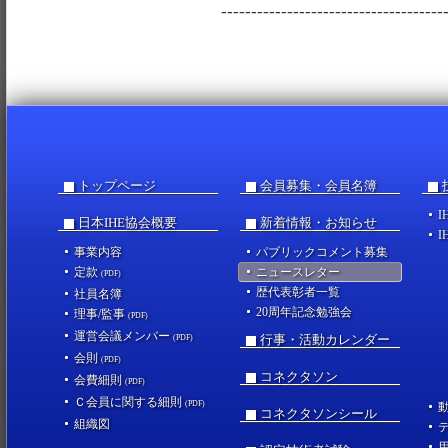
-------------------------------------
トップページ
会員募集・会員名簿
I
日本IHE協会概要
新着情報・お知らせ
I
事業内容
パブリックコメント募集
定款
ニュースレター
(PDF)
歴代表彰者一覧
社員名簿
20周年記念勉強会
理事/監事
(PDF)
運営会議メンバー
行事・活動カレンダー
(PDF)
会則
(PDF)
コネクタソン
会費細則
(PDF)
Ｃ会員に関する細則
(PDF)
コネクタソンシール
組織図