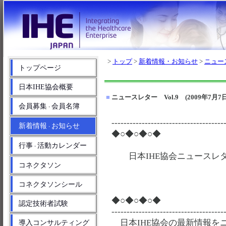
>
トップ
>
新着情報・お知らせ
>
ニュー
トップページ
日本IHE協会概要
■
ニュースレター Vol.9 (2009年7月7日
会員募集
会員名簿
・
-------------------------------------
新着情報
お知らせ
・
◆○◆○◆○◆
行事
活動カレンダー
・
日本IHE協会ニュースレター V
コネクタソン
コネクタソンシール
◆○◆○◆○◆
認定技術者試験
-------------------------------------
日本IHE協会の最新情報を
導入コンサルティング