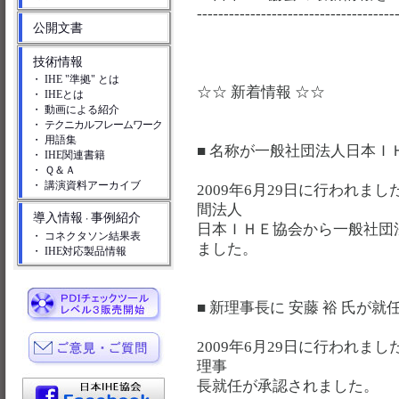
-------------------------------------
公開文書
技術情報
・ IHE "準拠" とは
☆☆ 新着情報 ☆☆
・ IHEとは
・ 動画による紹介
・
テクニカルフレームワーク
・ 用語集
■ 名称が一般社団法人日本
・ IHE関連書籍
・ Ｑ＆Ａ
・ 講演資料アーカイブ
2009年6月29日に行われま
間法人
導入情報
事例紹介
・
日本ＩＨＥ協会から一般社団
・ コネクタソン結果表
ました。
・ IHE対応製品情報
■ 新理事長に 安藤 裕 氏が
2009年6月29日に行われま
理事
長就任が承認されました。