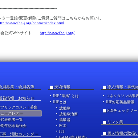
----------------------------------------------
レター登録/変更/解除/ご意見ご質問はこちらからお願いし
ttp://www.ihe-j.org/contact/index.html
E協会公式Webサイト
http://www.ihe-j.org/
----------------------------------------------
会員募集・会員名簿
技術情報
導入情報・事例
IHE "準拠" とは
コネクタソン結果
新着情報・お知らせ
IHEとは
IHE対応製品情報
パブリックコメント募集
放射線
PDIチェックツー
ニュースレター
放射線治療
歴代表彰者一覧
循環器
リンク集
20周年記念勉強会
PCD
ITI
個人情報の取扱
行事・活動カレンダー
PaLM (臨床検査)