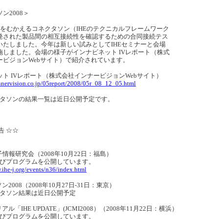
ン2008＞
目をむかえるコネクタソン（IHEのテクニカルフレームワーク
発された製品間の相互接続性を確認するための合同接続テス
いたしました。今年は新しい試みとしてIHEセミナーと会場
施しました。会場の様子がインナビネット IVレポート（株式
ービジョンWebサイト）で紹介されています。
ト IVレポート（株式会社インナービジョンWebサイト）
nnervision.co.jp/05report/2008/05r_08_12_05.html
タソンの結果一覧は近日公開予定です。
告 ☆☆
電子情報研究会（2008年10月22日：福島）
びプログラムを公開しています。
.ihe-j.org/events/n36/index.html
ン2008（2008年10月27日-31日：東京）
タソン結果は近日公開予定
アル「IHE UPDATE」(JCMI2008）（2008年11月22日：横浜）
びプログラムを公開しています。