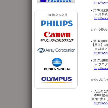
http://www
■ 第28回医
☆ 資料及
IHE協会 S会員
http://www
☆☆ 今後の
● 第16回I
【共催】財
☆ 詳細と
http://www
● 第17回
☆ プログ
http://www
☆☆お知ら
＜入会のご
日本IHE
極的に参加
http://www