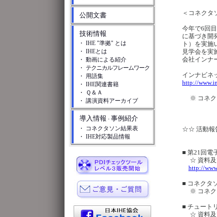
＜コネクタソ
公開文書
今年で6回
技術情報
に基づき開
・ IHE "準拠" とは
ト）を実施
・ IHEとは
見学会を実
会社インナ
・ 動画による紹介
・
テクニカルフレームワーク
インナビネッ
・ 用語集
http://www.i
・ IHE関連書籍
・ Ｑ＆Ａ
※ コネク
・ 講演資料アーカイブ
導入情報
事例紹介
・
・ コネクタソン結果表
☆☆ 活動報
・ IHE対応製品情報
■ 第21回
☆ 資料及
http://www
■ コネクタソ
※ コネク
■ チュートリ
☆ 資料及