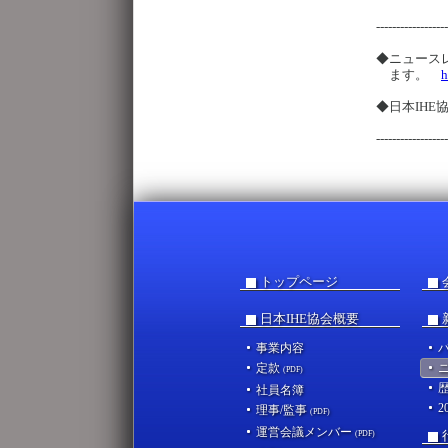
------------------
◆ニュース
ます。
h
◆日本IH
------------------
トップページ
日本IHE協会概要
事業内容
定款
(PDF)
社員名簿
理事/監事
(PDF)
運営会議メンバー
(PDF)