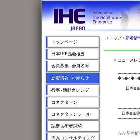
>
トップ
>
新着情
トップページ
日本IHE協会概要
■
ニュースレター
会員募集
会員名簿
・
------------------
新着情報
お知らせ
◆○◆○◆○
・
日本IHE協
行事
活動カレンダー
・
コネクタソン
◆
------------------
日本IHE
コネクタソンシール
------------------
認定技術者試験
☆☆ 新着情
導入コンサルティング