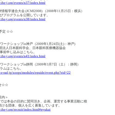
.ihe-j.org/events/n37/index.html
療情報学連合大会 (JCMI2008) （2008年11月25日：横浜）
びプログラムを公開しています。
.ihe-j.org/events/n38/index.html
予定 ☆☆
HEワークショップin神戸（2009年1月24日(土)：神戸)
団法人日本眼科学会、日本眼科医療機器協会
事前申し込みはこちら。
.ihe-j.org/events/n41/index.html
IHEワークショップin静岡（2009年3月7日（土）：静岡）
ラムはこちら。
.e-rad.jp/xoops/modules/eguide/event.php?eid=22
せ☆☆
案内＞
協会では本会の目的に賛同頂き、企画、運営する事業活動に積
頂ける団体、個人を広く募集しています。
.ihe-j.org/recruit/index.html#nyukai