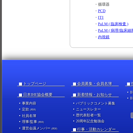
・
循環器
・
PCD
・
ITI
・
PaLM ( 臨床検査 )
・
PaLM ( 病理/臨床細胞
・
内視鏡
トップページ
会員募集・会員名簿
I
日本IHE協会概要
新着情報・お知らせ
I
事業内容
パブリックコメント募集
定款
ニュースレター
(PDF)
歴代表彰者一覧
社員名簿
20周年記念勉強会
理事/監事
(PDF)
運営会議メンバー
行事・活動カレンダー
(PDF)