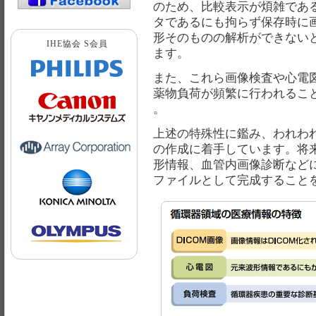
のため、比較表示が煩雑であ
タであるにも拘らず保存時に
形そのものの解析ができない
IHE協会 S会員
ます。
また、これら画像検査や心電
薬物負荷が頻繁に行われるこ
。
上述の特殊性に鑑み、われわ
の作成に着手しています。将
形情報、血管内画像診断など
ファイルとして完成すること