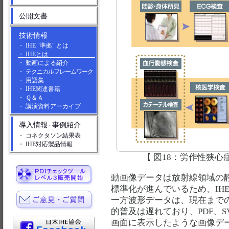
公開文書
技術情報
・ IHE "準拠" とは
・ IHEとは
・ 動画による紹介
・
テクニカルフレームワーク
・ 用語集
・ IHE関連書籍
・ Ｑ＆Ａ
・ 講演資料アーカイブ
導入情報
事例紹介
・
・ コネクタソン結果表
・ IHE対応製品情報
【 図18：労作性狭
動画像データは放射線領域の静
標準化が進んでいるため、IH
一方波形データは、現在まで
的普及は遅れており、PDF、
画面に表示したような画像デ