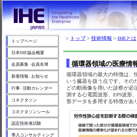
>
トップ
>
技術情報
>
IHEとは
トップページ
日本IHE協会概要
循環器領域の医療情
会員募集
会員名簿
・
循環器領域の最大の特徴は、
新着情報
お知らせ
・
いう臓器を扱う点です。その
どの動画像を用いた診察が必
行事
活動カレンダー
・
測する心電図波形、EPS波形
コネクタソン
形データを多用する特徴があ
コネクタソンシール
認定技術者試験
導入コンサルティング