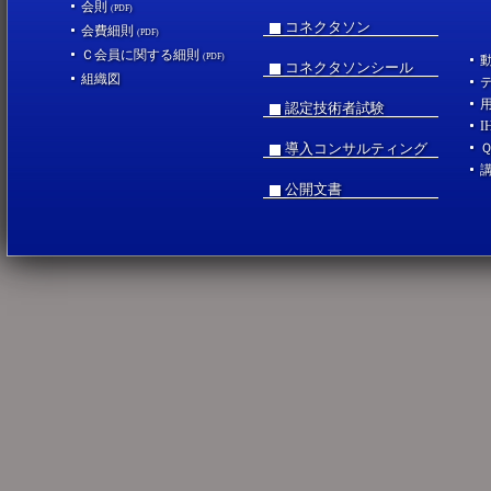
会則
(PDF)
コネクタソン
会費細則
(PDF)
Ｃ会員に関する細則
(PDF)
コネクタソンシール
組織図
認定技術者試験
I
導入コンサルティング
公開文書