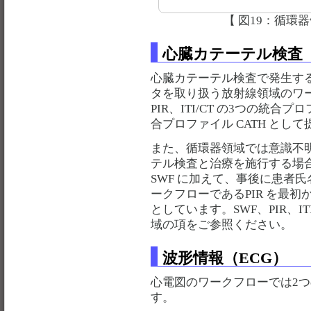
【 図19：循環
心臓カテーテル検査（
心臓カテーテル検査で発生す
タを取り扱う放射線領域のワー
PIR、ITI/CT の3つの統
合プロファイル CATH とし
また、循環器領域では意識不
テル検査と治療を施行する場
SWF に加えて、事後に患者
ークフローであるPIR を最初
としています。SWF、PIR、I
域の項をご参照ください。
波形情報（ECG）
心電図のワークフローでは2
す。