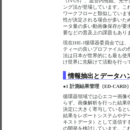
（IVUS）、血管内視鏡、光
ング法が登場しています。こ
ワークフローと類似していま
性が決定される場合が多いた
ータ量の多い動画像保存が要
要などの普及上の課題もあり
現在IHE-J循環器委員会で
ティーの良いプロファイルの
法は日本が世界的にも最も使用
け世界に先駆けて活動を行っ
情報抽出とデータハ
●1 計測結果管理（ED-CARD
循環器領域では心エコー画像
らず、画像解析を行った結果
決定に大きく寄与していると
結果をレポートシステムやデ
キストデータ）として送信す
の開発を検討しています。こ