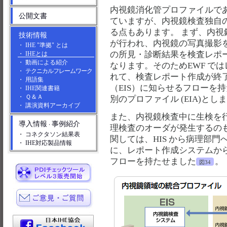
内視鏡消化管プロファイルであ
公開文書
ていますが、内視鏡検査独自
る点もあります。 まず、内
技術情報
が行われ、内視鏡の写真撮影
・ IHE "準拠" とは
の所見・診断結果を検査レポ
・ IHEとは
・ 動画による紹介
なります。そのためEWF で
・
テクニカルフレームワーク
れて、検査レポート作成が終
・ 用語集
（EIS）に知らせるフローを
・ IHE関連書籍
・ Ｑ＆Ａ
別のプロファイル (EIA)とし
・ 講演資料アーカイブ
また、内視鏡検査中に生検を
導入情報
事例紹介
・
理検査のオーダが発生するの
・ コネクタソン結果表
関しては、HIS から病理部
・ IHE対応製品情報
に、レポート作成システムから
フローを持たせました
。
図34