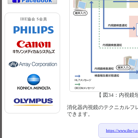
IHE協会 S会員
【 図34：内視
消化器内視鏡のテクニカルフレ
できます。
https://www.ihe-j.