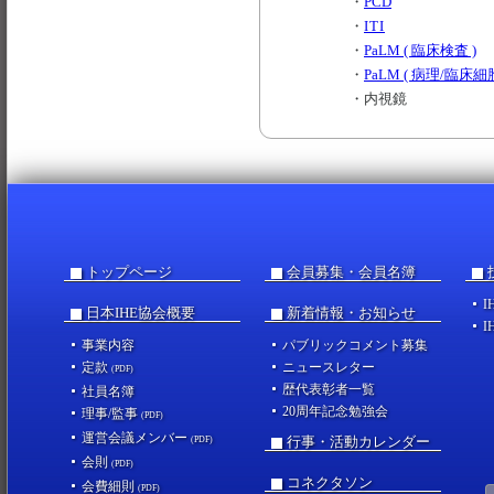
・
PCD
・
ITI
・
PaLM ( 臨床検査 )
・
PaLM ( 病理/臨床細胞
・
内視鏡
トップページ
会員募集・会員名簿
I
日本IHE協会概要
新着情報・お知らせ
I
事業内容
パブリックコメント募集
定款
ニュースレター
(PDF)
歴代表彰者一覧
社員名簿
20周年記念勉強会
理事/監事
(PDF)
運営会議メンバー
行事・活動カレンダー
(PDF)
会則
(PDF)
コネクタソン
会費細則
(PDF)