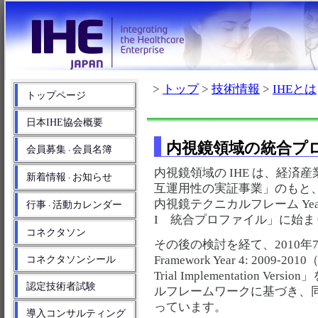
>
トップ
>
技術情報
>
IHEとは
トップページ
日本IHE協会概要
内視鏡領域の統合プ
会員募集
会員名簿
・
内視鏡領域の IHE は、経
新着情報
お知らせ
・
互運用性の実証事業」のもと、2
内視鏡テクニカルフレーム Year1
行事
活動カレンダー
・
I 統合プロファイル」に始ま
コネクタソン
その後の検討を経て、2010年7月に「I
Framework Year 4: 2009-2010（U
コネクタソンシール
Trial Implementation
認定技術者試験
ルフレームワークに基づき、同
っています。
導入コンサルティング